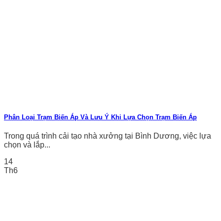
Phân Loại Trạm Biến Áp Và Lưu Ý Khi Lựa Chọn Trạm Biến Áp
Trong quá trình cải tạo nhà xưởng tại Bình Dương, việc lựa
chọn và lắp...
14
Th6