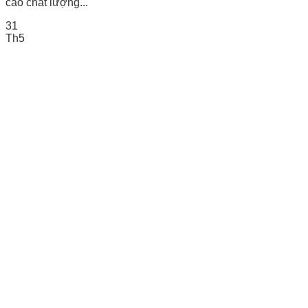
cao chất lượng...
31
Th5