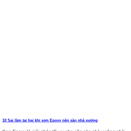
10 Sai lầm tai hại khi sơn Epoxy nền sàn nhà xưởng