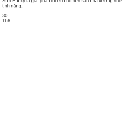
Sơn Epoxy là giải pháp tối ưu cho nền sàn nhà xưởng nhờ
tính năng...
30
Th6