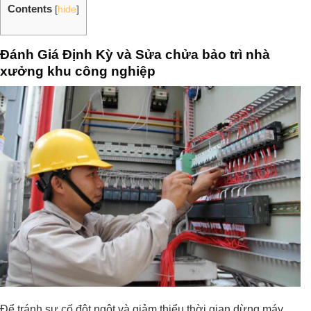
Contents
[
hide
]
Đánh Giá Định Kỳ và Sửa chửa bảo trì nhà
xưởng khu công nghiệp
Để tránh sự cố đột ngột và giảm thiểu thời gian dừng máy,