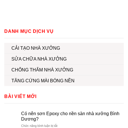
slot gacor
DANH MỤC DỊCH VỤ
CẢI TẠO NHÀ XƯỞNG
SỬA CHỮA NHÀ XƯỞNG
CHỐNG THẤM NHÀ XƯỞNG
TĂNG CỨNG MÀI BÓNG NỀN
BÀI VIẾT MỚI
Có nên sơn Epoxy cho nền sàn nhà xưởng Bình
Dương?
ở
Chức năng bình luận bị tắt