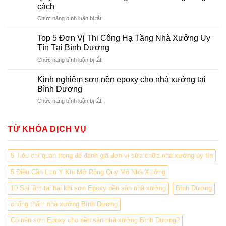
nền
Nhà
cách
Biến
nhà
Xưởng
Áp
ở
Chức năng bình luận bị tắt
xưởng
tại
Quy
công
Bình
trình
nghiệp
Top 5 Đơn Vị Thi Công Hạ Tầng Nhà Xưởng Uy
Dương
7
tại
Tín Tại Bình Dương
bước
Bình
ở
Chức năng bình luận bị tắt
thi
Dương
Top
công
5
nền
Kinh nghiệm sơn nền epoxy cho nhà xưởng tại
Đơn
nhà
Bình Dương
Vị
xưởng
ở
Chức năng bình luận bị tắt
Thi
đúng
Kinh
Công
cách
nghiệm
Hạ
sơn
TỪ KHÓA DỊCH VỤ
Tầng
nền
Nhà
epoxy
Xưởng
cho
Uy
5 Tiêu chí quan trọng để đánh giá đơn vị sửa chữa nhà xưởng uy tín
nhà
Tín
xưởng
Tại
5 Điều Cần Lưu Ý Khi Mở Rộng Quy Mô Nhà Xưởng
tại
Bình
Bình
10 Sai lầm tai hại khi sơn Epoxy nền sàn nhà xưởng
Bình Dương
Dương
Dương
chống thấm nhà xưởng Bình Dương
Có nên sơn Epoxy cho nền sàn nhà xưởng Bình Dương?