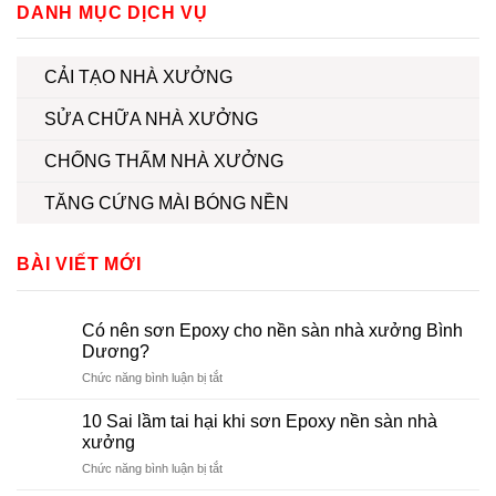
DANH MỤC DỊCH VỤ
CẢI TẠO NHÀ XƯỞNG
SỬA CHỮA NHÀ XƯỞNG
CHỐNG THẤM NHÀ XƯỞNG
TĂNG CỨNG MÀI BÓNG NỀN
BÀI VIẾT MỚI
Có nên sơn Epoxy cho nền sàn nhà xưởng Bình
Dương?
ở
Chức năng bình luận bị tắt
Có
nên
10 Sai lầm tai hại khi sơn Epoxy nền sàn nhà
sơn
xưởng
Epoxy
ở
Chức năng bình luận bị tắt
cho
10
nền