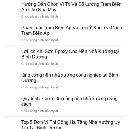
Sai
sàn
Hướng Dẫn Chọn Vị Trí Và Số Lượng Trạm Biến
lầm
nhà
Áp Cho Nhà Máy
tai
xưởng
ở
Chức năng bình luận bị tắt
hại
Bình
Hướng
khi
Dương?
Dẫn
sơn
Phân Loại Trạm Biến Áp Và Lưu Ý Khi Lựa Chọn
Chọn
Epoxy
Trạm Biến Áp
Vị
nền
ở
Chức năng bình luận bị tắt
Trí
sàn
Phân
Và
nhà
Loại
Số
Lợi Ích Khi Sơn Epoxy Cho Nền Nhà Xưởng tại
xưởng
Trạm
Lượng
Bình Dương
Biến
Trạm
ở
Chức năng bình luận bị tắt
Áp
Biến
Lợi
Và
Áp
Ích
Lưu
tăng cứng nền nhà xưởng công nghiệp tại Bình
Cho
Khi
Ý
Dương
Nhà
Sơn
Khi
Máy
ở
Chức năng bình luận bị tắt
Epoxy
Lựa
tăng
Cho
Chọn
cứng
Nền
Quy trình 7 bước thi công nền nhà xưởng đúng
Trạm
nền
Nhà
cách
Biến
nhà
Xưởng
Áp
ở
Chức năng bình luận bị tắt
xưởng
tại
Quy
công
Bình
trình
nghiệp
Top 5 Đơn Vị Thi Công Hạ Tầng Nhà Xưởng Uy
Dương
7
tại
Tín Tại Bình Dương