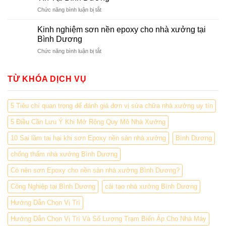
bước
Bình
ở
Chức năng bình luận bị tắt
thi
Dương
Top
công
5
nền
Kinh nghiệm sơn nền epoxy cho nhà xưởng tại
Đơn
nhà
Bình Dương
Vị
xưởng
ở
Chức năng bình luận bị tắt
Thi
đúng
Kinh
Công
cách
nghiệm
Hạ
sơn
TỪ KHÓA DỊCH VỤ
Tầng
nền
Nhà
epoxy
Xưởng
cho
Uy
5 Tiêu chí quan trọng để đánh giá đơn vị sửa chữa nhà xưởng uy tín
nhà
Tín
xưởng
Tại
5 Điều Cần Lưu Ý Khi Mở Rộng Quy Mô Nhà Xưởng
tại
Bình
Bình
10 Sai lầm tai hại khi sơn Epoxy nền sàn nhà xưởng
Bình Dương
Dương
Dương
chống thấm nhà xưởng Bình Dương
Có nên sơn Epoxy cho nền sàn nhà xưởng Bình Dương?
Công Nghiệp tại Bình Dương
cải tạo nhà xưởng Bình Dương
Hướng Dẫn Chọn Vị Trí
Hướng Dẫn Chọn Vị Trí Và Số Lượng Trạm Biến Áp Cho Nhà Máy