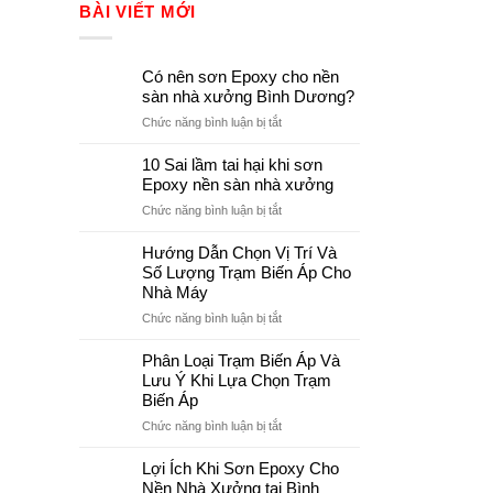
BÀI VIẾT MỚI
Có nên sơn Epoxy cho nền
sàn nhà xưởng Bình Dương?
ở
Chức năng bình luận bị tắt
Có
nên
10 Sai lầm tai hại khi sơn
sơn
Epoxy nền sàn nhà xưởng
Epoxy
ở
Chức năng bình luận bị tắt
cho
10
nền
Sai
Hướng Dẫn Chọn Vị Trí Và
sàn
lầm
Số Lượng Trạm Biến Áp Cho
nhà
tai
Nhà Máy
xưởng
hại
Bình
ở
Chức năng bình luận bị tắt
khi
Dương?
Hướng
sơn
Dẫn
Phân Loại Trạm Biến Áp Và
Epoxy
Chọn
Lưu Ý Khi Lựa Chọn Trạm
nền
Vị
sàn
Biến Áp
Trí
nhà
ở
Chức năng bình luận bị tắt
Và
xưởng
Phân
Số
Loại
Lợi Ích Khi Sơn Epoxy Cho
Lượng
Trạm
Nền Nhà Xưởng tại Bình
Trạm