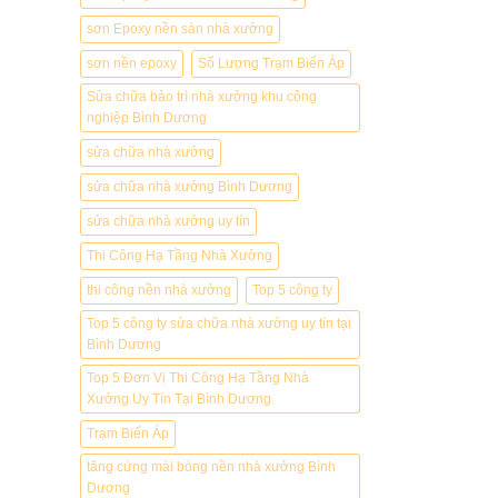
sơn Epoxy nền sàn nhà xưởng
sơn nền epoxy
Số Lượng Trạm Biến Áp
Sửa chữa bảo trì nhà xưởng khu công
nghiệp Bình Dương
sửa chữa nhà xưởng
sửa chữa nhà xưởng Bình Dương
sửa chữa nhà xưởng uy tín
Thi Công Hạ Tầng Nhà Xưởng
thi công nền nhà xưởng
Top 5 công ty
Top 5 công ty sửa chữa nhà xưởng uy tín tại
Bình Dương
Top 5 Đơn Vị Thi Công Hạ Tầng Nhà
Xưởng Uy Tín Tại Bình Dương
Trạm Biến Áp
tăng cứng mài bóng nền nhà xưởng Bình
Dương