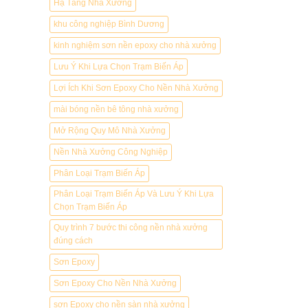
Hạ Tầng Nhà Xưởng
khu công nghiệp Bình Dương
kinh nghiệm sơn nền epoxy cho nhà xưởng
Lưu Ý Khi Lựa Chọn Trạm Biến Áp
Lợi Ích Khi Sơn Epoxy Cho Nền Nhà Xưởng
mài bóng nền bê tông nhà xưởng
Mở Rộng Quy Mô Nhà Xưởng
Nền Nhà Xưởng Công Nghiệp
Phân Loại Trạm Biến Áp
Phân Loại Trạm Biến Áp Và Lưu Ý Khi Lựa
Chọn Trạm Biến Áp
Quy trình 7 bước thi công nền nhà xưởng
đúng cách
Sơn Epoxy
Sơn Epoxy Cho Nền Nhà Xưởng
sơn Epoxy cho nền sàn nhà xưởng