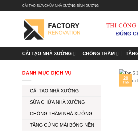
Bỏ
CẢI TẠO SỬA CHỮA NHÀ XƯỞNG BÌNH DƯƠNG
qua
nội
THI CÔNG
dung
ĐÚNG CH
CẢI TẠO NHÀ XƯỞNG
CHỐNG THẤM
TĂNG
DANH MỤC DỊCH VỤ
20
Th5
CẢI TẠO NHÀ XƯỞNG
SỬA CHỮA NHÀ XƯỞNG
CHỐNG THẤM NHÀ XƯỞNG
TĂNG CỨNG MÀI BÓNG NỀN