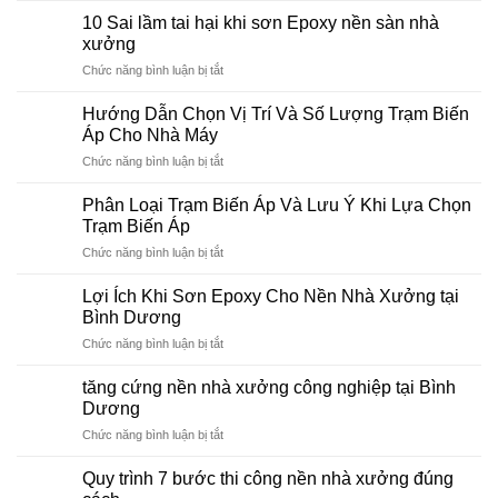
nên
10 Sai lầm tai hại khi sơn Epoxy nền sàn nhà
sơn
xưởng
Epoxy
ở
Chức năng bình luận bị tắt
cho
10
nền
Sai
sàn
Hướng Dẫn Chọn Vị Trí Và Số Lượng Trạm Biến
lầm
nhà
Áp Cho Nhà Máy
tai
xưởng
ở
Chức năng bình luận bị tắt
hại
Bình
Hướng
khi
Dương?
Dẫn
sơn
Phân Loại Trạm Biến Áp Và Lưu Ý Khi Lựa Chọn
Chọn
Epoxy
Trạm Biến Áp
Vị
nền
ở
Chức năng bình luận bị tắt
Trí
sàn
Phân
Và
nhà
Loại
Số
Lợi Ích Khi Sơn Epoxy Cho Nền Nhà Xưởng tại
xưởng
Trạm
Lượng
Bình Dương
Biến
Trạm
ở
Chức năng bình luận bị tắt
Áp
Biến
Lợi
Và
Áp
Ích
Lưu
tăng cứng nền nhà xưởng công nghiệp tại Bình
Cho
Khi
Ý
Dương
Nhà
Sơn
Khi
Máy
ở
Chức năng bình luận bị tắt
Epoxy
Lựa
tăng
Cho
Chọn
cứng
Nền
Quy trình 7 bước thi công nền nhà xưởng đúng
Trạm
nền
Nhà
Biến