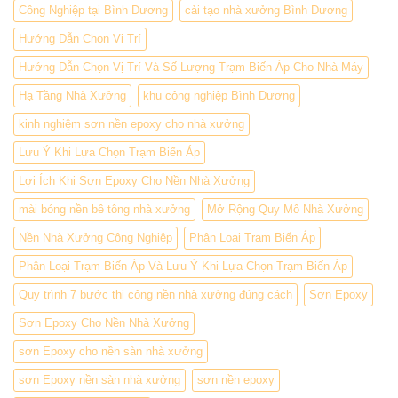
Công Nghiệp tại Bình Dương
cải tạo nhà xưởng Bình Dương
Hướng Dẫn Chọn Vị Trí
Hướng Dẫn Chọn Vị Trí Và Số Lượng Trạm Biến Áp Cho Nhà Máy
Hạ Tầng Nhà Xưởng
khu công nghiệp Bình Dương
kinh nghiệm sơn nền epoxy cho nhà xưởng
Lưu Ý Khi Lựa Chọn Trạm Biến Áp
Lợi Ích Khi Sơn Epoxy Cho Nền Nhà Xưởng
mài bóng nền bê tông nhà xưởng
Mở Rộng Quy Mô Nhà Xưởng
Nền Nhà Xưởng Công Nghiệp
Phân Loại Trạm Biến Áp
Phân Loại Trạm Biến Áp Và Lưu Ý Khi Lựa Chọn Trạm Biến Áp
Quy trình 7 bước thi công nền nhà xưởng đúng cách
Sơn Epoxy
Sơn Epoxy Cho Nền Nhà Xưởng
sơn Epoxy cho nền sàn nhà xưởng
sơn Epoxy nền sàn nhà xưởng
sơn nền epoxy