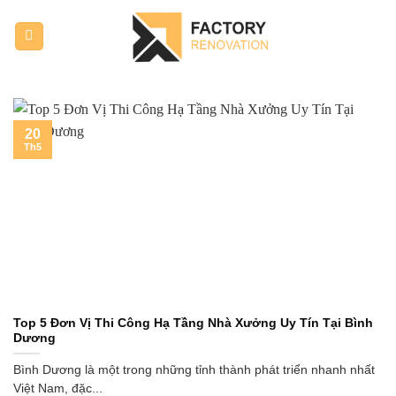
Bỏ
qua
nội
dung
20
Th5
Top 5 Đơn Vị Thi Công Hạ Tầng Nhà Xưởng Uy Tín Tại Bình
Dương
Bình Dương là một trong những tỉnh thành phát triển nhanh nhất
Việt Nam, đặc...