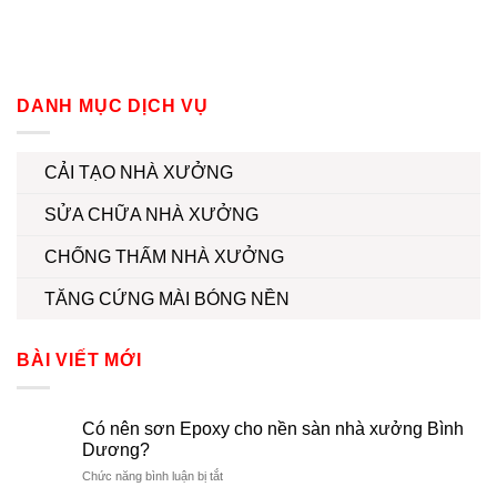
DANH MỤC DỊCH VỤ
CẢI TẠO NHÀ XƯỞNG
SỬA CHỮA NHÀ XƯỞNG
CHỐNG THẤM NHÀ XƯỞNG
TĂNG CỨNG MÀI BÓNG NỀN
BÀI VIẾT MỚI
Có nên sơn Epoxy cho nền sàn nhà xưởng Bình
Dương?
ở
Chức năng bình luận bị tắt
Có