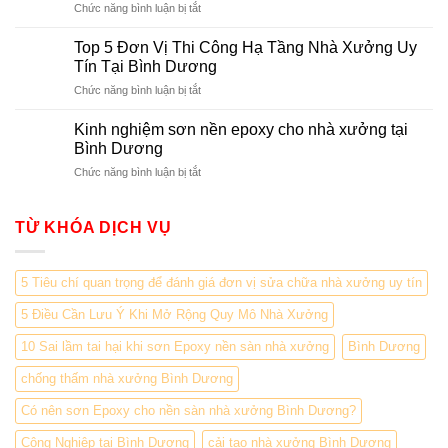
ở
Chức năng bình luận bị tắt
xưởng
tại
Quy
công
Bình
trình
nghiệp
Top 5 Đơn Vị Thi Công Hạ Tầng Nhà Xưởng Uy
Dương
7
tại
Tín Tại Bình Dương
bước
Bình
ở
Chức năng bình luận bị tắt
thi
Dương
Top
công
5
nền
Kinh nghiệm sơn nền epoxy cho nhà xưởng tại
Đơn
nhà
Bình Dương
Vị
xưởng
ở
Chức năng bình luận bị tắt
Thi
đúng
Kinh
Công
cách
nghiệm
Hạ
sơn
TỪ KHÓA DỊCH VỤ
Tầng
nền
Nhà
epoxy
Xưởng
cho
Uy
5 Tiêu chí quan trọng để đánh giá đơn vị sửa chữa nhà xưởng uy tín
nhà
Tín
xưởng
Tại
5 Điều Cần Lưu Ý Khi Mở Rộng Quy Mô Nhà Xưởng
tại
Bình
Bình
Dương
10 Sai lầm tai hại khi sơn Epoxy nền sàn nhà xưởng
Bình Dương
Dương
chống thấm nhà xưởng Bình Dương
Có nên sơn Epoxy cho nền sàn nhà xưởng Bình Dương?
Công Nghiệp tại Bình Dương
cải tạo nhà xưởng Bình Dương