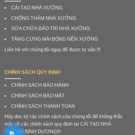
CẢI TẠO NHÀ XƯỞNG
CHỐNG THẤM NHÀ XƯỞNG
SỬA CHỮA BẢO TRÌ NHÀ XƯỞNG
TĂNG CỨNG MÀI BÓNG NỀN XƯỞNG
Liên hệ với chúng tôi ngay để được tư vấn !!!
CHÍNH SÁCH QUY ĐỊNH
CHÍNH SÁCH BẢO HÀNH
CHÍNH SÁCH BẢO MẬT
CHÍNH SÁCH THANH TOÁN
Hãy đọc kỹ các chính sách của chúng tôi để không thắc
mắc về các chính sách quy định tại CẢI TẠO NHÀ
XƯỞNG BÌNH DƯƠNG!!!