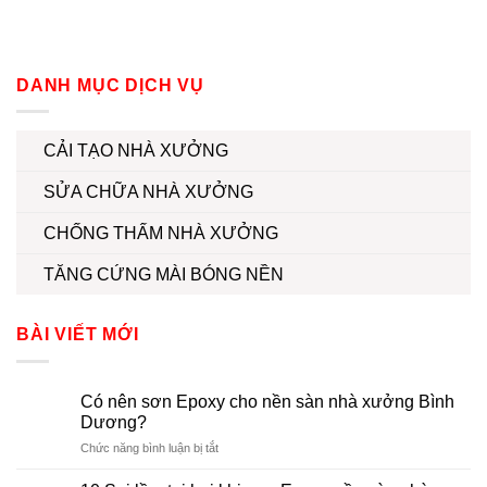
DANH MỤC DỊCH VỤ
CẢI TẠO NHÀ XƯỞNG
SỬA CHỮA NHÀ XƯỞNG
CHỐNG THẤM NHÀ XƯỞNG
TĂNG CỨNG MÀI BÓNG NỀN
BÀI VIẾT MỚI
Có nên sơn Epoxy cho nền sàn nhà xưởng Bình
Dương?
ở
Chức năng bình luận bị tắt
Có
nên