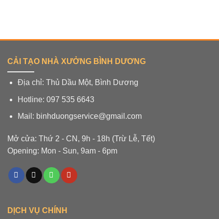
CẢI TẠO NHÀ XƯỞNG BÌNH DƯƠNG
Địa chỉ: Thủ Dầu Một, Bình Dương
Hotline: 097 535 6643
Mail: binhduongservice@gmail.com
Mở cửa: Thứ 2 - CN, 9h - 18h (Trừ Lễ, Tết)
Opening: Mon - Sun, 9am - 6pm
DỊCH VỤ CHÍNH