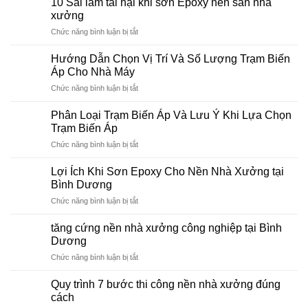
10 Sai lầm tai hại khi sơn Epoxy nền sàn nhà
sơn
xưởng
Epoxy
ở
Chức năng bình luận bị tắt
cho
10
nền
Sai
sàn
Hướng Dẫn Chọn Vị Trí Và Số Lượng Trạm Biến
lầm
nhà
Áp Cho Nhà Máy
tai
xưởng
ở
Chức năng bình luận bị tắt
hại
Bình
Hướng
khi
Dương?
Dẫn
sơn
Phân Loại Trạm Biến Áp Và Lưu Ý Khi Lựa Chọn
Chọn
Epoxy
Trạm Biến Áp
Vị
nền
ở
Chức năng bình luận bị tắt
Trí
sàn
Phân
Và
nhà
Loại
Số
Lợi Ích Khi Sơn Epoxy Cho Nền Nhà Xưởng tại
xưởng
Trạm
Lượng
Bình Dương
Biến
Trạm
ở
Chức năng bình luận bị tắt
Áp
Biến
Lợi
Và
Áp
Ích
Lưu
tăng cứng nền nhà xưởng công nghiệp tại Bình
Cho
Khi
Ý
Dương
Nhà
Sơn
Khi
Máy
ở
Chức năng bình luận bị tắt
Epoxy
Lựa
tăng
Cho
Chọn
cứng
Nền
Quy trình 7 bước thi công nền nhà xưởng đúng
Trạm
nền
Nhà
cách
Biến
nhà
Xưởng
Áp