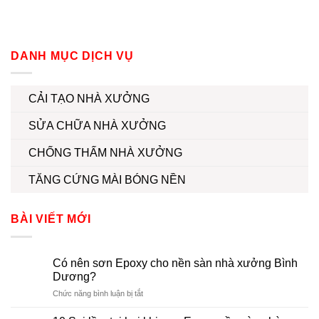
DANH MỤC DỊCH VỤ
CẢI TẠO NHÀ XƯỞNG
SỬA CHỮA NHÀ XƯỞNG
CHỐNG THẤM NHÀ XƯỞNG
TĂNG CỨNG MÀI BÓNG NỀN
BÀI VIẾT MỚI
Có nên sơn Epoxy cho nền sàn nhà xưởng Bình
Dương?
ở
Chức năng bình luận bị tắt
Có
nên