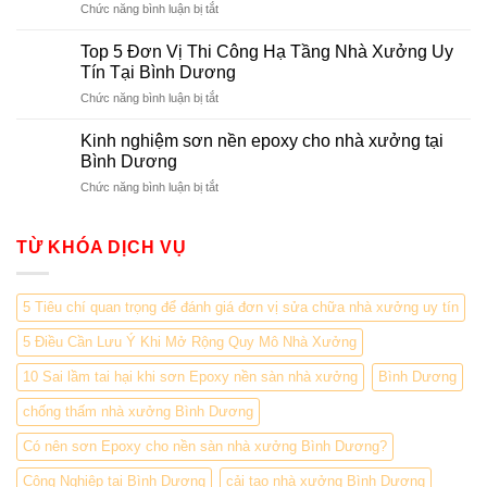
ở
Chức năng bình luận bị tắt
xưởng
tại
Quy
công
Bình
trình
nghiệp
Top 5 Đơn Vị Thi Công Hạ Tầng Nhà Xưởng Uy
Dương
7
tại
Tín Tại Bình Dương
bước
Bình
ở
Chức năng bình luận bị tắt
thi
Dương
Top
công
5
nền
Kinh nghiệm sơn nền epoxy cho nhà xưởng tại
Đơn
nhà
Bình Dương
Vị
xưởng
ở
Chức năng bình luận bị tắt
Thi
đúng
Kinh
Công
cách
nghiệm
Hạ
sơn
TỪ KHÓA DỊCH VỤ
Tầng
nền
Nhà
epoxy
Xưởng
cho
Uy
5 Tiêu chí quan trọng để đánh giá đơn vị sửa chữa nhà xưởng uy tín
nhà
Tín
xưởng
Tại
5 Điều Cần Lưu Ý Khi Mở Rộng Quy Mô Nhà Xưởng
tại
Bình
Bình
Dương
10 Sai lầm tai hại khi sơn Epoxy nền sàn nhà xưởng
Bình Dương
Dương
chống thấm nhà xưởng Bình Dương
Có nên sơn Epoxy cho nền sàn nhà xưởng Bình Dương?
Công Nghiệp tại Bình Dương
cải tạo nhà xưởng Bình Dương