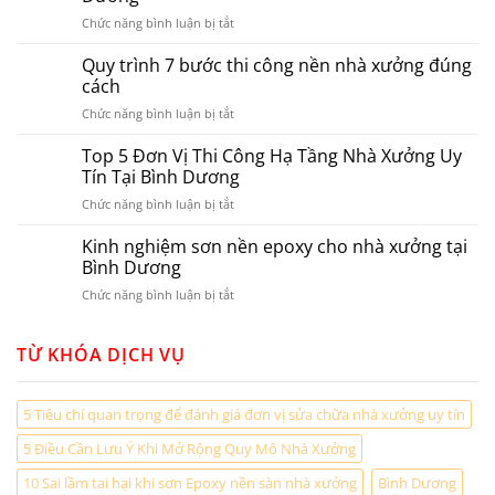
Sơn
Khi
Máy
ở
Chức năng bình luận bị tắt
Epoxy
Lựa
tăng
Cho
Chọn
cứng
Quy trình 7 bước thi công nền nhà xưởng đúng
Nền
Trạm
nền
Nhà
cách
Biến
nhà
Xưởng
Áp
ở
Chức năng bình luận bị tắt
xưởng
tại
Quy
công
Bình
trình
Top 5 Đơn Vị Thi Công Hạ Tầng Nhà Xưởng Uy
nghiệp
Dương
7
tại
Tín Tại Bình Dương
bước
Bình
ở
Chức năng bình luận bị tắt
thi
Dương
Top
công
5
Kinh nghiệm sơn nền epoxy cho nhà xưởng tại
nền
Đơn
nhà
Bình Dương
Vị
xưởng
ở
Chức năng bình luận bị tắt
Thi
đúng
Kinh
Công
cách
nghiệm
Hạ
sơn
TỪ KHÓA DỊCH VỤ
Tầng
nền
Nhà
epoxy
Xưởng
cho
Uy
5 Tiêu chí quan trọng để đánh giá đơn vị sửa chữa nhà xưởng uy tín
nhà
Tín
xưởng
5 Điều Cần Lưu Ý Khi Mở Rộng Quy Mô Nhà Xưởng
Tại
tại
Bình
10 Sai lầm tai hại khi sơn Epoxy nền sàn nhà xưởng
Bình Dương
Bình
Dương