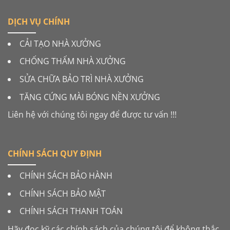
DỊCH VỤ CHÍNH
CẢI TẠO NHÀ XƯỞNG
CHỐNG THẤM NHÀ XƯỞNG
SỬA CHỮA BẢO TRÌ NHÀ XƯỞNG
TĂNG CỨNG MÀI BÓNG NỀN XƯỞNG
Liên hệ với chúng tôi ngay để được tư vấn !!!
CHÍNH SÁCH QUY ĐỊNH
CHÍNH SÁCH BẢO HÀNH
CHÍNH SÁCH BẢO MẬT
CHÍNH SÁCH THANH TOÁN
Hãy đọc kỹ các chính sách của chúng tôi để không thắc