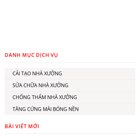
GOBET
slot gacor
slot gacor
DANH MỤC DỊCH VỤ
CẢI TẠO NHÀ XƯỞNG
SỬA CHỮA NHÀ XƯỞNG
CHỐNG THẤM NHÀ XƯỞNG
TĂNG CỨNG MÀI BÓNG NỀN
BÀI VIẾT MỚI