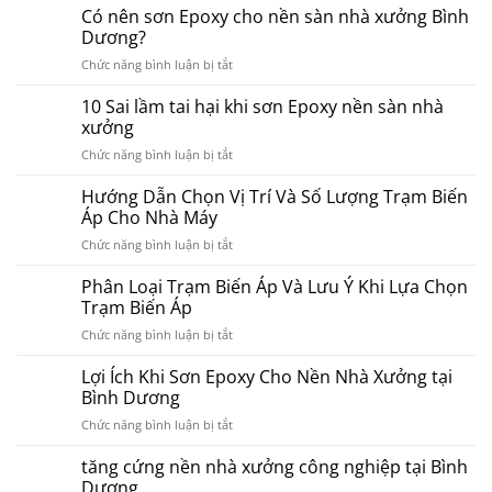
Có nên sơn Epoxy cho nền sàn nhà xưởng Bình
Dương?
ở
Chức năng bình luận bị tắt
Có
nên
10 Sai lầm tai hại khi sơn Epoxy nền sàn nhà
sơn
xưởng
Epoxy
ở
Chức năng bình luận bị tắt
cho
10
nền
Sai
Hướng Dẫn Chọn Vị Trí Và Số Lượng Trạm Biến
sàn
lầm
nhà
Áp Cho Nhà Máy
tai
xưởng
ở
Chức năng bình luận bị tắt
hại
Bình
Hướng
khi
Dương?
Dẫn
Phân Loại Trạm Biến Áp Và Lưu Ý Khi Lựa Chọn
sơn
Chọn
Epoxy
Trạm Biến Áp
Vị
nền
ở
Chức năng bình luận bị tắt
Trí
sàn
Phân
Và
nhà
Loại
Lợi Ích Khi Sơn Epoxy Cho Nền Nhà Xưởng tại
Số
xưởng
Trạm
Lượng
Bình Dương
Biến
Trạm
ở
Chức năng bình luận bị tắt
Áp
Biến
Lợi
Và
Áp
Ích
tăng cứng nền nhà xưởng công nghiệp tại Bình
Lưu
Cho
Khi
Ý
Dương
Nhà