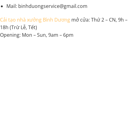
Mail: binhduongservice@gmail.com
Cải tạo nhà xưởng Bình Dương
mở cửa: Thứ 2 – CN, 9h –
18h (Trừ Lễ, Tết)
Opening: Mon – Sun, 9am – 6pm
Bokep Indonesia Terbaru
Bokep Jepang Jav
Bokep ukthi jilbab
DAYWINBET
GOBETASIA
GOBET
GOBET
DAYWINBET
SLOT GACOR
BOKEP INDO
BOKEP INDONESIA