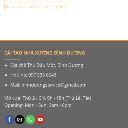
đơn vị sửa chữa nhà xưởng uy tín
CẢI TẠO NHÀ XƯỞNG BÌNH DƯƠNG
Địa chỉ: Thủ Dầu Một, Bình Dương
Hotline: 097 535 6643
Mail: binhduongservice@gmail.com
Mở cửa: Thứ 2 - CN, 9h - 18h (Trừ Lễ, Tết)
Opening: Mon - Sun, 9am - 6pm