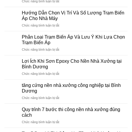
ở
Chức năng bình luận bị tắt
cho
10
nền
Sai
sàn
Hướng Dẫn Chọn Vị Trí Và Số Lượng Trạm Biến
lầm
nhà
Áp Cho Nhà Máy
tai
xưởng
ở
Chức năng bình luận bị tắt
hại
Bình
Hướng
khi
Dương?
Dẫn
sơn
Phân Loại Trạm Biến Áp Và Lưu Ý Khi Lựa Chọn
Chọn
Epoxy
Trạm Biến Áp
Vị
nền
ở
Chức năng bình luận bị tắt
Trí
sàn
Phân
Và
nhà
Loại
Số
Lợi Ích Khi Sơn Epoxy Cho Nền Nhà Xưởng tại
xưởng
Trạm
Lượng
Bình Dương
Biến
Trạm
ở
Chức năng bình luận bị tắt
Áp
Biến
Lợi
Và
Áp
Ích
Lưu
tăng cứng nền nhà xưởng công nghiệp tại Bình
Cho
Khi
Ý
Dương
Nhà
Sơn
Khi
Máy
ở
Chức năng bình luận bị tắt
Epoxy
Lựa
tăng
Cho
Chọn
cứng
Nền
Quy trình 7 bước thi công nền nhà xưởng đúng
Trạm
nền
Nhà
cách
Biến
nhà
Xưởng
Áp
ở
Chức năng bình luận bị tắt
xưởng
tại
Quy
công
Bình
trình