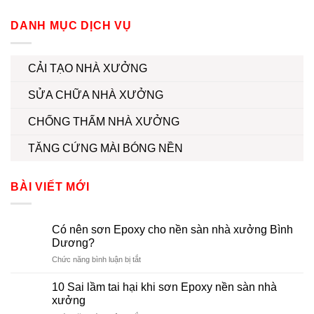
DANH MỤC DỊCH VỤ
CẢI TẠO NHÀ XƯỞNG
SỬA CHỮA NHÀ XƯỞNG
CHỐNG THẤM NHÀ XƯỞNG
TĂNG CỨNG MÀI BÓNG NỀN
BÀI VIẾT MỚI
Có nên sơn Epoxy cho nền sàn nhà xưởng Bình
Dương?
ở
Chức năng bình luận bị tắt
Có
nên
10 Sai lầm tai hại khi sơn Epoxy nền sàn nhà
sơn
xưởng
Epoxy