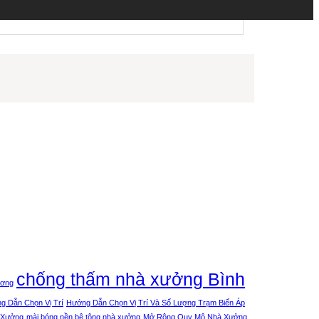
chống thấm nhà xưởng Bình
ương
g Dẫn Chọn Vị Trí
Hướng Dẫn Chọn Vị Trí Và Số Lượng Trạm Biến Áp
à Xưởng
mài bóng nền bê tông nhà xưởng
Mở Rộng Quy Mô Nhà Xưởng