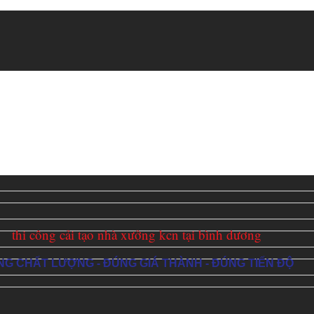
thi công cải tạo nhà xưởng kcn tại bình dương
G CHẤT LƯỢNG - ĐÚNG GIÁ THÀNH - ĐÚNG TIẾN ĐỘ