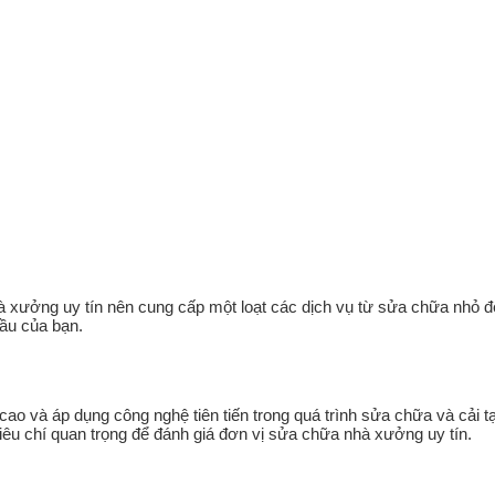
xưởng uy tín nên cung cấp một loạt các dịch vụ từ sửa chữa nhỏ đến 
cầu của bạn.
ao và áp dụng công nghệ tiên tiến trong quá trình sửa chữa và cải 
iêu chí quan trọng để đánh giá đơn vị sửa chữa nhà xưởng uy tín.