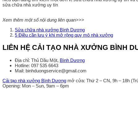
sửa chữa nhà xưởng uy tín
Xem thêm một số nội dung liên quan>>>
Sửa chữa nhà xưởng Bình Dương
5 Điều cần lưu ý khi mở rộng quy mô nhà xưởng
LIÊN HỆ CẢI TẠO NHÀ XƯỞNG BÌNH 
Địa chỉ: Thủ Dầu Một,
Bình Dương
Hotline: 097 535 6643
Mail: binhduongservice@gmail.com
Cải tạo nhà xưởng Bình Dương
mở cửa: Thứ 2 – CN, 9h – 18h (Trừ
Opening: Mon – Sun, 9am – 6pm
Bokep Indonesia Terbaru
Bokep Jepang Jav
Bokep ukthi jilbab
DAYWINBET
GOBETASIA
GOBET