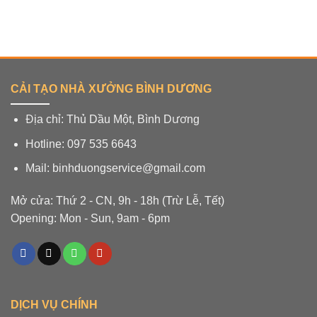
CẢI TẠO NHÀ XƯỞNG BÌNH DƯƠNG
Địa chỉ: Thủ Dầu Một, Bình Dương
Hotline: 097 535 6643
Mail: binhduongservice@gmail.com
Mở cửa: Thứ 2 - CN, 9h - 18h (Trừ Lễ, Tết)
Opening: Mon - Sun, 9am - 6pm
DỊCH VỤ CHÍNH