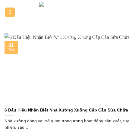
Bỏ
qua
nội
dung
31
Th1
6 Dấu Hiệu Nhận Biết Nhà Xưởng Xuống Cấp Cần Sửa Chữa
Nhà xưởng đóng vai trò quan trọng trong hoạt động sản xuất, tuy
nhiên, sau...