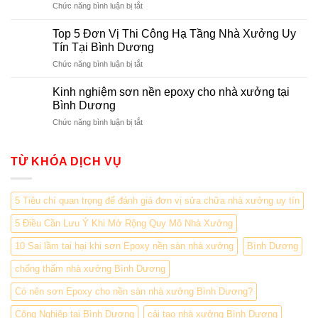
ở
Chức năng bình luận bị tắt
xưởng
tại
Quy
công
Bình
trình
nghiệp
Top 5 Đơn Vị Thi Công Hạ Tầng Nhà Xưởng Uy
Dương
7
tại
Tín Tại Bình Dương
bước
Bình
ở
Chức năng bình luận bị tắt
thi
Dương
Top
công
5
nền
Kinh nghiệm sơn nền epoxy cho nhà xưởng tại
Đơn
nhà
Bình Dương
Vị
xưởng
ở
Chức năng bình luận bị tắt
Thi
đúng
Kinh
Công
cách
nghiệm
Hạ
sơn
TỪ KHÓA DỊCH VỤ
Tầng
nền
Nhà
epoxy
Xưởng
cho
Uy
5 Tiêu chí quan trọng để đánh giá đơn vị sửa chữa nhà xưởng uy tín
nhà
Tín
xưởng
Tại
5 Điều Cần Lưu Ý Khi Mở Rộng Quy Mô Nhà Xưởng
tại
Bình
Bình
Dương
10 Sai lầm tai hại khi sơn Epoxy nền sàn nhà xưởng
Bình Dương
Dương
chống thấm nhà xưởng Bình Dương
Có nên sơn Epoxy cho nền sàn nhà xưởng Bình Dương?
Công Nghiệp tại Bình Dương
cải tạo nhà xưởng Bình Dương