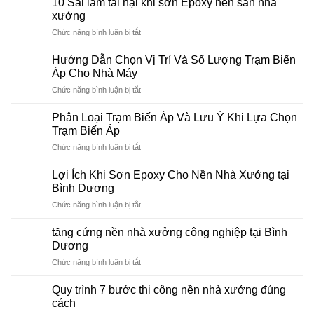
10 Sai lầm tai hại khi sơn Epoxy nền sàn nhà
sơn
xưởng
Epoxy
ở
Chức năng bình luận bị tắt
cho
10
nền
Sai
sàn
Hướng Dẫn Chọn Vị Trí Và Số Lượng Trạm Biến
lầm
nhà
Áp Cho Nhà Máy
tai
xưởng
ở
Chức năng bình luận bị tắt
hại
Bình
Hướng
khi
Dương?
Dẫn
sơn
Phân Loại Trạm Biến Áp Và Lưu Ý Khi Lựa Chọn
Chọn
Epoxy
Trạm Biến Áp
Vị
nền
ở
Chức năng bình luận bị tắt
Trí
sàn
Phân
Và
nhà
Loại
Số
Lợi Ích Khi Sơn Epoxy Cho Nền Nhà Xưởng tại
xưởng
Trạm
Lượng
Bình Dương
Biến
Trạm
ở
Chức năng bình luận bị tắt
Áp
Biến
Lợi
Và
Áp
Ích
Lưu
tăng cứng nền nhà xưởng công nghiệp tại Bình
Cho
Khi
Ý
Dương
Nhà
Sơn
Khi
Máy
ở
Chức năng bình luận bị tắt
Epoxy
Lựa
tăng
Cho
Chọn
cứng
Nền
Quy trình 7 bước thi công nền nhà xưởng đúng
Trạm
nền
Nhà
cách
Biến
nhà
Xưởng
Áp