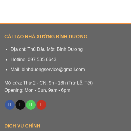
CẢI TẠO NHÀ XƯỞNG BÌNH DƯƠNG
Địa chỉ: Thủ Dầu Một, Bình Dương
Hotline: 097 535 6643
Mail: binhduongservice@gmail.com
Mở cửa: Thứ 2 - CN, 9h - 18h (Trừ Lễ, Tết)
Opening: Mon - Sun, 9am - 6pm
DỊCH VỤ CHÍNH