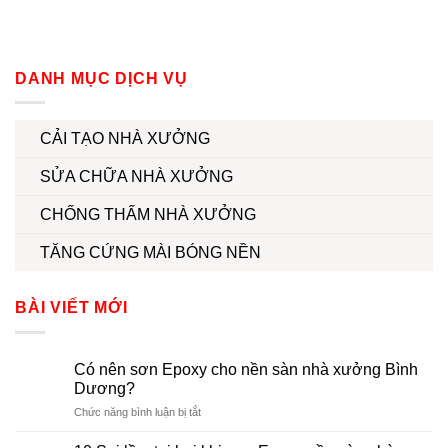
DANH MỤC DỊCH VỤ
CẢI TẠO NHÀ XƯỞNG
SỬA CHỮA NHÀ XƯỞNG
CHỐNG THẤM NHÀ XƯỞNG
TĂNG CỨNG MÀI BÓNG NỀN
BÀI VIẾT MỚI
Có nên sơn Epoxy cho nền sàn nhà xưởng Bình
Dương?
ở
Chức năng bình luận bị tắt
Có
nên