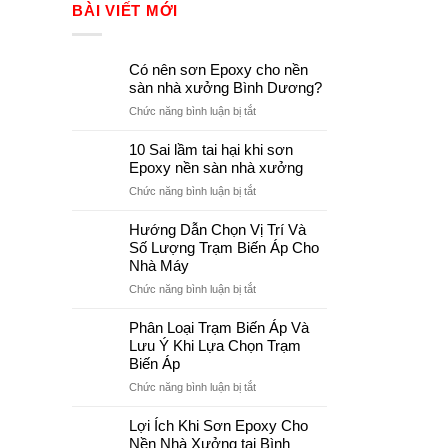
BÀI VIẾT MỚI
Có nên sơn Epoxy cho nền
sàn nhà xưởng Bình Dương?
ở
Chức năng bình luận bị tắt
Có
nên
10 Sai lầm tai hại khi sơn
sơn
Epoxy nền sàn nhà xưởng
Epoxy
ở
Chức năng bình luận bị tắt
cho
10
nền
Sai
Hướng Dẫn Chọn Vị Trí Và
sàn
lầm
Số Lượng Trạm Biến Áp Cho
nhà
tai
Nhà Máy
xưởng
hại
Bình
ở
Chức năng bình luận bị tắt
khi
Dương?
Hướng
sơn
Dẫn
Phân Loại Trạm Biến Áp Và
Epoxy
Chọn
Lưu Ý Khi Lựa Chọn Trạm
nền
Vị
sàn
Biến Áp
Trí
nhà
ở
Chức năng bình luận bị tắt
Và
xưởng
Phân
Số
Loại
Lợi Ích Khi Sơn Epoxy Cho
Lượng
Trạm
Nền Nhà Xưởng tại Bình
Trạm