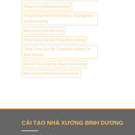
Tăng Cứng Nền Nhà Xưởng
Tăng Cứng Nền Nhà Xưởng Công Nghiệp
tại Bình Dương
tăng Cứng Sàn Bê Tông
Tăng Cứng Sàn Bê Tông Nhà Xưởng
Tăng Cứng Sàn Bê Tông Nhà Xưởng Tại
Bình Dương
Đơn Vị Thi Công Hạ Tầng Nhà Xưởng
đơn vị sửa chữa nhà xưởng uy tín
CẢI TẠO NHÀ XƯỞNG BÌNH DƯƠNG