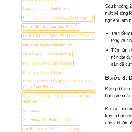
Sau khoảng 2 
khu công nghiệp Bình Dương
mặt bê tông l
kinh nghiệm sơn nền epoxy cho nhà xưởng
nghiệm, am hi
Lưu Ý Khi Lựa Chọn Trạm Biến Áp
Trên bề mặt
Lợi Ích Khi Sơn Epoxy Cho Nền Nhà Xưởng
tông và ch
mài bóng nền bê tông nhà xưởng
Tiến hành 
Mở Rộng Quy Mô Nhà Xưởng
nền đạt đư
Nền Nhà Xưởng Công Nghiệp
sàn đã cứn
Phân Loại Trạm Biến Áp
Bước 3: D
Phân Loại Trạm Biến Áp Và Lưu Ý Khi Lựa
Chọn Trạm Biến Áp
Đội ngũ thi c
hàng yêu cầu 
Quy trình 7 bước thi công nền nhà xưởng
đúng cách
Đơn vị
thi cô
Sơn Epoxy
khách hàng mộ
Sơn Epoxy Cho Nền Nhà Xưởng
công. Nhằm đả
sơn Epoxy cho nền sàn nhà xưởng