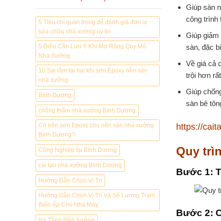
nền
Giúp sàn n
Xưởng
epoxy
Uy
công trình
cho
5 Tiêu chí quan trọng để đánh giá đơn vị
Tín
nhà
Tại
sửa chữa nhà xưởng uy tín
Giúp giảm 
xưởng
Bình
sàn, đặc b
tại
5 Điều Cần Lưu Ý Khi Mở Rộng Quy Mô
Dương
Bình
Nhà Xưởng
Về giá cả 
Dương
10 Sai lầm tai hại khi sơn Epoxy nền sàn
trội hơn rấ
nhà xưởng
Giúp chống
Bình Dương
sàn bê tôn
chống thấm nhà xưởng Bình Dương
https://ca
Có nên sơn Epoxy cho nền sàn nhà xưởng
Bình Dương?
Quy trì
Công Nghiệp tại Bình Dương
cải tạo nhà xưởng Bình Dương
Bước 1: T
Hướng Dẫn Chọn Vị Trí
Hướng Dẫn Chọn Vị Trí Và Số Lượng Trạm
Biến Áp Cho Nhà Máy
Bước 2: 
Hạ Tầng Nhà Xưởng