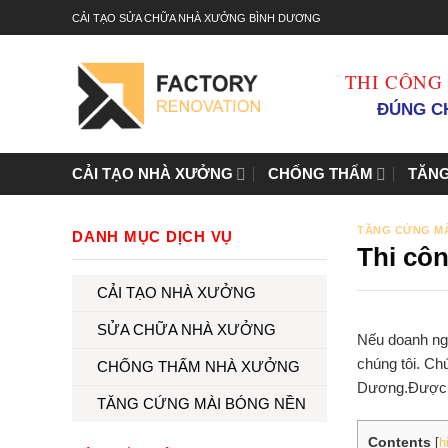
Bỏ
CẢI TẠO SỬA CHỮA NHÀ XƯỞNG BÌNH DƯƠNG
qua
nội
THI CÔNG
dung
ĐÚNG CH
CẢI TẠO NHÀ XƯỞNG
CHỐNG THẤM
TĂNG
TĂNG CỨNG M
DANH MỤC DỊCH VỤ
Thi cô
CẢI TẠO NHÀ XƯỞNG
SỬA CHỮA NHÀ XƯỞNG
Nếu doanh ngh
chúng tôi. Ch
CHỐNG THẤM NHÀ XƯỞNG
Dương
.Được 
TĂNG CỨNG MÀI BÓNG NỀN
Contents
[
h