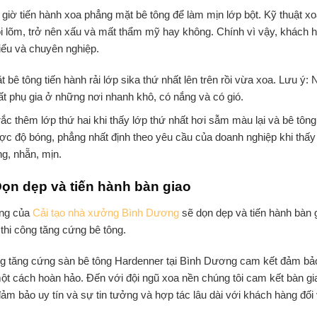
giờ tiến hành xoa phẳng mặt bê tông để làm mịn lớp bột. Kỹ thuật xoa
ồi lõm, trở nên xấu và mất thẩm mỹ hay không. Chính vì vậy, khách 
ểu và chuyên nghiệp.
 bê tông tiến hành rải lớp sika thứ nhất lên trên rồi vừa xoa. Lưu ý: 
ất phụ gia ở những nơi nhanh khô, có nắng và có gió.
rắc thêm lớp thứ hai khi thấy lớp thứ nhất hơi sẫm màu lại và bê tô
ợc độ bóng, phẳng nhất định theo yêu cầu của doanh nghiệp khi thấy m
g, nhẵn, mịn.
ọn dẹp và tiến hành bàn giao
ông của
Cải tạo nhà xưởng Bình Dương
sẽ dọn dẹp và tiến hành bàn 
thi công tăng cứng bê tông.
ng tăng cứng sàn bê tông Hardenner tại Bình Dương
cam kết đảm bảo
t cách hoàn hảo. Đến với đội ngũ xoa nền chúng tôi cam kết bàn gia
m bảo uy tín và sự tin tưởng và hợp tác lâu dài với khách hàng đối 