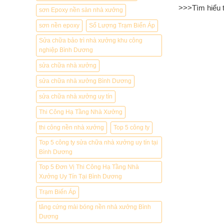
>>>Tìm hiểu 
sơn Epoxy nền sàn nhà xưởng
sơn nền epoxy
Số Lượng Trạm Biến Áp
Sửa chữa bảo trì nhà xưởng khu công
Bokep Indone
nghiệp Bình Dương
Bokep Jepan
Bokep ukthi ji
sửa chữa nhà xưởng
DAYWINBET
sửa chữa nhà xưởng Bình Dương
GOBETASIA
sửa chữa nhà xưởng uy tín
GOBET
Thi Công Hạ Tầng Nhà Xưởng
GOBET
DAYWINBET
thi công nền nhà xưởng
Top 5 công ty
SLOT GACO
Top 5 công ty sửa chữa nhà xưởng uy tín tại
BOKEP IND
Bình Dương
BOKEP IND
Top 5 Đơn Vị Thi Công Hạ Tầng Nhà
DAYWINBET
Xưởng Uy Tín Tại Bình Dương
DAYWINBET
Trạm Biến Áp
GOBETASIA
tăng cứng mài bóng nền nhà xưởng Bình
maxwin
Dương
GOBETASIA