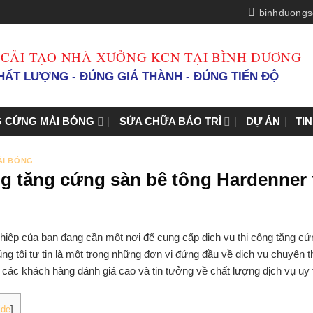
binhduongs
 CẢI TẠO NHÀ XƯỞNG KCN TẠI BÌNH DƯƠNG
ẤT LƯỢNG - ĐÚNG GIÁ THÀNH - ĐÚNG TIẾN ĐỘ
 CỨNG MÀI BÓNG
SỬA CHỮA BẢO TRÌ
DỰ ÁN
TI
ÀI BÓNG
ng tăng cứng sàn bê tông Hardenner
iêp của bạn đang cần một nơi để cung cấp dịch vụ thi công tăng cứn
úng tôi tự tin là một trong những đơn vị đứng đầu về dịch vụ chuyên
t
các khách hàng đánh giá cao và tin tưởng về chất lượng dịch vụ uy 
ide
]