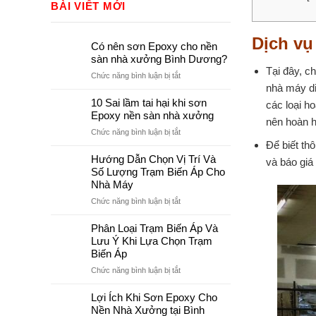
BÀI VIẾT MỚI
Dịch vụ
Có nên sơn Epoxy cho nền
sàn nhà xưởng Bình Dương?
Tại đây, c
ở
Chức năng bình luận bị tắt
nhà máy di
Có
nên
10 Sai lầm tai hại khi sơn
các loại h
sơn
Epoxy nền sàn nhà xưởng
nên hoàn 
Epoxy
ở
Chức năng bình luận bị tắt
cho
Để biết th
10
nền
Sai
Hướng Dẫn Chọn Vị Trí Và
sàn
và báo giá
lầm
Số Lượng Trạm Biến Áp Cho
nhà
tai
Nhà Máy
xưởng
hại
Bình
ở
Chức năng bình luận bị tắt
khi
Dương?
Hướng
sơn
Dẫn
Phân Loại Trạm Biến Áp Và
Epoxy
Chọn
Lưu Ý Khi Lựa Chọn Trạm
nền
Vị
sàn
Biến Áp
Trí
nhà
ở
Chức năng bình luận bị tắt
Và
xưởng
Phân
Số
Loại
Lợi Ích Khi Sơn Epoxy Cho
Lượng
Trạm
Nền Nhà Xưởng tại Bình
Trạm