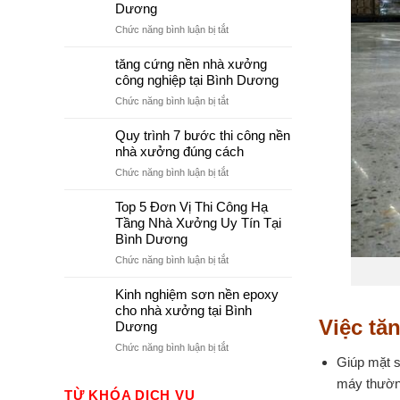
Biến
Biến
Dương
Áp
Áp
ở
Chức năng bình luận bị tắt
Và
Cho
Lợi
Lưu
Nhà
Ích
tăng cứng nền nhà xưởng
Ý
Máy
Khi
công nghiệp tại Bình Dương
Khi
Sơn
Lựa
ở
Chức năng bình luận bị tắt
Epoxy
Chọn
tăng
Cho
Trạm
cứng
Quy trình 7 bước thi công nền
Nền
Biến
nền
nhà xưởng đúng cách
Nhà
Áp
nhà
Xưởng
ở
Chức năng bình luận bị tắt
xưởng
tại
Quy
công
Bình
trình
Top 5 Đơn Vị Thi Công Hạ
nghiệp
Dương
7
Tầng Nhà Xưởng Uy Tín Tại
tại
bước
Bình Dương
Bình
thi
Dương
ở
Chức năng bình luận bị tắt
công
Top
nền
5
Kinh nghiệm sơn nền epoxy
nhà
Đơn
cho nhà xưởng tại Bình
xưởng
Vị
Việc tă
đúng
Dương
Thi
cách
ở
Chức năng bình luận bị tắt
Công
Giúp mặt s
Kinh
Hạ
nghiệm
Tầng
máy thường
sơn
TỪ KHÓA DỊCH VỤ
Nhà