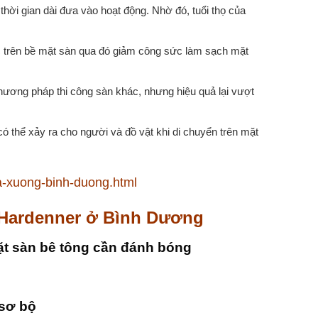
hời gian dài đưa vào hoạt động. Nhờ đó, tuổi thọ của
c trên bề mặt sàn qua đó giảm công sức làm sạch mặt
phương pháp thi công sàn khác, nhưng hiệu quả lại vượt
ó thể xảy ra cho người và đồ vật khi di chuyển trên mặt
a-xuong-binh-duong.html
g Hardenner ở Bình Dương
ặt sàn bê tông cần đánh bóng
 sơ bộ