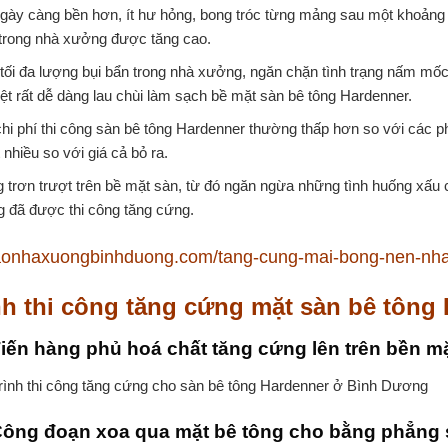
gày càng bền hơn, ít hư hỏng, bong tróc từng mảng sau một khoảng t
 trong nhà xưởng được tăng cao.
tối đa lượng bụi bẩn trong nhà xưởng, ngăn chặn tình trạng nấm mố
iệt rất dễ dàng lau chùi làm sạch bề mặt sàn bê tông Hardenner.
chi phí thi công sàn bê tông Hardenner thường thấp hơn so với các 
t nhiều so với giá cả bỏ ra.
 trơn trượt trên bề mặt sàn, từ đó ngăn ngừa những tình huống xấu c
g đã được thi công tăng cứng.
itaonhaxuongbinhduong.com/tang-cung-mai-bong-nen-nh
nh thi công tăng cứng mặt sàn bê tôn
iến hàng phủ hoá chất tăng cứng lên trên bền m
Công đoạn xoa qua mặt bê tông cho bằng phẳng