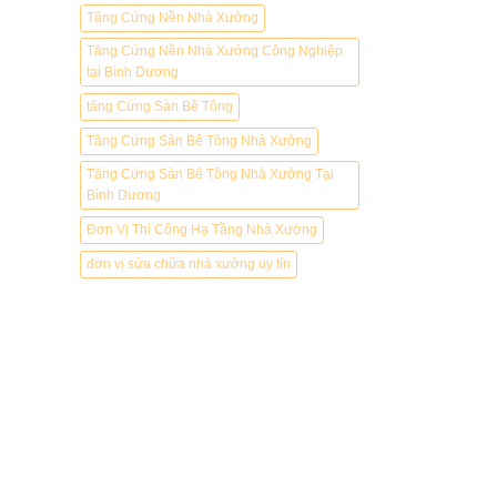
Tăng Cứng Nền Nhà Xưởng
slot 4d gacor
agen gacor
Tăng Cứng Nền Nhà Xưởng Công Nghiệp
tại Bình Dương
Bokep Indone
DAYWINBET
tăng Cứng Sàn Bê Tông
SLOT GACO
Tăng Cứng Sàn Bê Tông Nhà Xưởng
SLOT GACO
Tăng Cứng Sàn Bê Tông Nhà Xưởng Tại
SLOT GACO
Bình Dương
linkmaxwin
Đơn Vị Thi Công Hạ Tầng Nhà Xưởng
SLOT GACO
SCATTER H
đơn vị sửa chữa nhà xưởng uy tín
SCATTER H
DAYWINBET
DAYWINBET
DAYWINBET
DAYWINBET
GOBETASIA
agen gacor
slot gacor