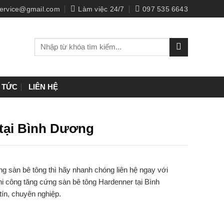
ervice@gmail.com
Làm việc 24/7
097 535 6643
Tìm
kiếm:
N TỨC
LIÊN HỆ
 tại Bình Dương
g sàn bê tông thì hãy nhanh chóng liên hệ ngay với
hi công tăng cứng sàn bê tông Hardenner tại Bình
tín, chuyên nghiệp.