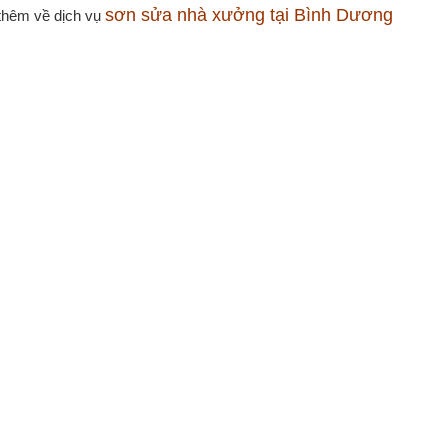
sơn sửa nhà xưởng tại Bình Dương
thêm về dịch vụ
sia Terbaru
g Jav
lbab
R
O
ONESIA