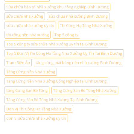
Sửa chữa bảo trì nhà xưởng khu công nghiệp Bình Dương
sửa chữa nhà xưởng
sửa chữa nhà xưởng Bình Dương
sửa chữa nhà xưởng uy tín
Thi Công Hạ Tầng Nhà Xưởng
thi công nền nhà xưởng
Top 5 công ty
Top 5 công ty sửa chữa nhà xưởng uy tín tại Bình Dương
Top 5 Đơn Vị Thi Công Hạ Tầng Nhà Xưởng Uy Tín Tại Bình Dương
Trạm Biến Áp
tăng cứng mài bóng nền nhà xưởng Bình Dương
Tăng Cứng Nền Nhà Xưởng
Tăng Cứng Nền Nhà Xưởng Công Nghiệp tại Bình Dương
tăng Cứng Sàn Bê Tông
Tăng Cứng Sàn Bê Tông Nhà Xưởng
Tăng Cứng Sàn Bê Tông Nhà Xưởng Tại Bình Dương
Đơn Vị Thi Công Hạ Tầng Nhà Xưởng
đơn vị sửa chữa nhà xưởng uy tín